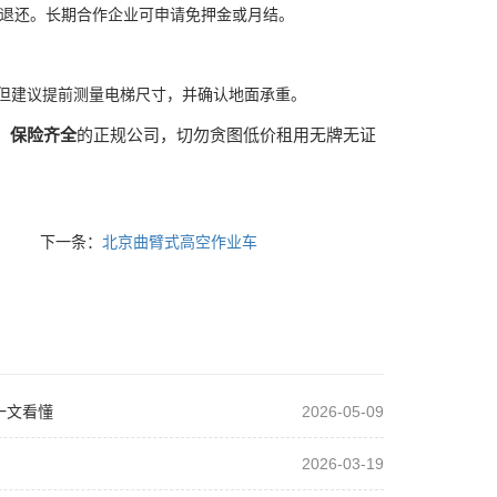
合格后退还。长期合作企业可申请免押金或月结。
但建议提前测量电梯尺寸，并确认地面承重。
、
保险齐全
的正规公司，切勿贪图低价租用无牌无证
下一条：
北京曲臂式高空作业车
一文看懂
2026-05-09
2026-03-19