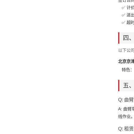
签订合
✅ 计价
✅ 进
✅ 超
四
以下公
北京京
特色：
五、
Q: 
A: 曲
线作业
Q: 