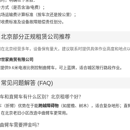
同时，明确以下条款：
方式（是否含油/电费）；
出场运输费计算标准（按车次还是按公里）；
时收费标准及设备故障赔偿责任划分。
、北京部分正规租赁公司推荐
司在北京经营多年，设备保有量大，建议联系时提供具体作业高度和地点
津世家商贸有限公司
提供9.6米电液比例控制曲臂车，可上蓝牌，适合城区限行路段作业。
常见问题解答 (FAQ)
曲臂车和直臂车有什么区别？北京租哪个好？
臂车（折臂）优势在于能
跨越障碍物
（如屋檐、树木），适合复杂地形；直
。在北京老旧小区改造中曲臂车更常用。
租赁曲臂车需要押金吗？