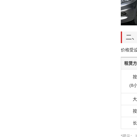
二、
价格受
租赁方
按
(8
大
按
长
*提示：