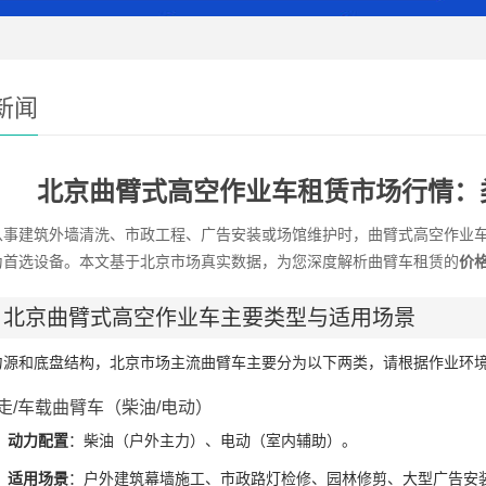
新闻
北京曲臂式高空作业车租赁市场行情：
从事建筑外墙清洗、市政工程、广告安装或场馆维护时，曲臂式高空作业
为首选设备。本文基于北京市场真实数据，为您深度解析曲臂车租赁的
价
、北京曲臂式高空作业车主要类型与适用场景
力源和底盘结构，北京市场主流曲臂车主要分为以下两类，请根据作业环
行走/车载曲臂车（柴油/电动）
动力配置
：柴油（户外主力）、电动（室内辅助）。
适用场景
：户外建筑幕墙施工、市政路灯检修、园林修剪、大型广告安