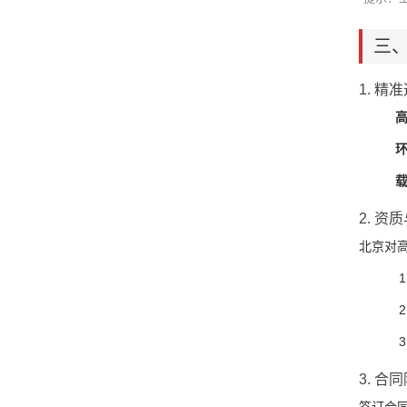
三
1. 精
2. 资
北京对
3. 合