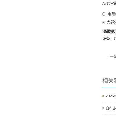
A: 通
Q: 
A: 大
温馨提
设备，
上一
相关
202
自行走