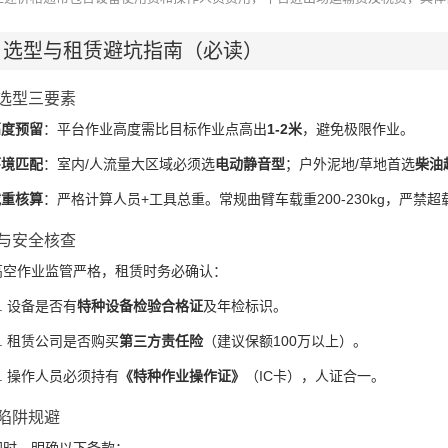
、选型与租赁避坑指南（必读）
准选型三要素
高度预留
：平台作业高度需比目标作业点高出
1-2米
，避免极限作业。
环境匹配
：室内/人流量大区域必须选
电动静音型
；户外泥地/草地首选
柴油
载重核算
：严格计算人员+工具总重。常规曲臂车载重200-230kg，严禁超
质与安全核查
高空作业监管严格，租赁时务必确认：
设备是否有
特种设备检验合格证
及年检标识。
租赁公司是否购买
第三方责任险
（建议保额100万以上）。
操作人员必须持有
《特种作业操作证》
（IC卡），人证合一。
同陷阱规避