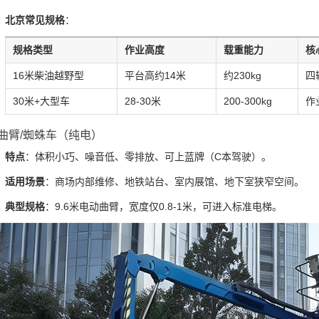
北京常见规格
：
规格类型
作业高度
载重能力
核
16米柴油越野型
平台高约14米
约230kg
四
30米+大型车
28-30米
200-300kg
作
动曲臂/蜘蛛车（纯电）
特点
：体积小巧、噪音低、零排放、可上蓝牌（C本驾驶）。
适用场景
：商场内部维修、地铁站台、室内展馆、地下室狭窄空间。
典型规格
：9.6米电动曲臂，宽度仅0.8-1米，可进入标准电梯。