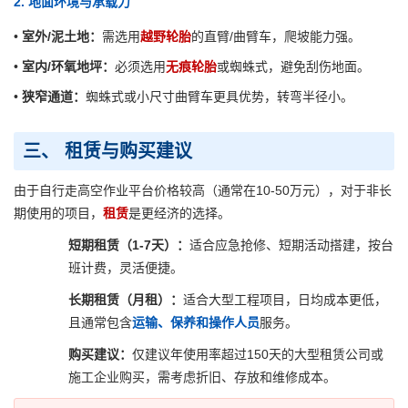
2. 地面环境与承载力
•
室外/泥土地：
需选用
越野轮胎
的直臂/曲臂车，爬坡能力强。
•
室内/环氧地坪：
必须选用
无痕轮胎
或蜘蛛式，避免刮伤地面。
•
狭窄通道：
蜘蛛式或小尺寸曲臂车更具优势，转弯半径小。
三、 租赁与购买建议
由于自行走高空作业平台价格较高（通常在10-50万元），对于非长
期使用的项目，
租赁
是更经济的选择。
短期租赁（1-7天）：
适合应急抢修、短期活动搭建，按台
班计费，灵活便捷。
长期租赁（月租）：
适合大型工程项目，日均成本更低，
且通常包含
运输、保养和操作人员
服务。
购买建议：
仅建议年使用率超过150天的大型租赁公司或
施工企业购买，需考虑折旧、存放和维修成本。