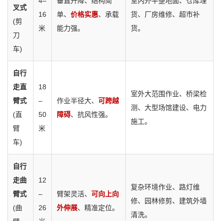
4–
垂直升降、结构简
室内外平整地面、仓库理
叉式
16
单、
价格实惠
、承载
货、厂房维修、超市补
(剪
米
能力强。
货。
刀
车)
自行
走直
18
室外大范围作业、桥梁检
臂式
–
作业半径大、
可跨越
测、大型场馆建设、电力
(直
50
障碍
、抗风性强。
施工。
臂
米
车)
自行
走曲
12
复杂环境作业、路灯维
臂式
–
臂架灵活、
可向上向
修、园林修剪、建筑外墙
(曲
26
外伸展
、精准定位。
清洗。