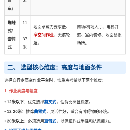
臂
米
车)
蜘蛛
11
地面承载力要求低、
商场/机场大厅、电梯井
式/
–
窄空间作业
、无痕轮
道、室内装修、地面易损
套筒
37
胎。
场所。
式
米
二、 选型核心维度：高度与地面条件
选择自行走高空作业平台时，需重点考量以下两个维度：
1. 作业高度与幅度
•
12米以下：
优先选择
剪叉式
，性价比高且稳定。
•
12-20米：
推荐
曲臂式
，灵活性好，适合有障碍物的环境。
•
20米以上：
必须选用
直臂式
，以保证作业半径和抗风能力。