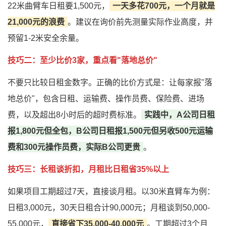
22米曲臂车日租要1,500元，
一天多花700元，一个月就是
21,000元的浪费
。建议在询价前先测量实际作业高度，并
预留1-2米安全余量。
技巧二：至少比价3家，重点看"落地总价"
不要只比较日租金数字。正确的比价方式是：让每家报"落
地总价"，包含日租、运输费、操作员费、保险费、进场
费，以及超出8小时后的超时费标准。
实践中，A公司日租
报1,800元但全包，B公司日租报1,500元但另收500元运输
费和300元操作员费，实际B公司更贵
。
技巧三：长租谈折扣，月租比日租省35%以上
如果项目工期超过7天，直接谈月租。以30米直臂车为例：
日租3,000元，30天日租合计90,000元；月租谈到50,000-
55,000元，
直接省下35,000-40,000元
。工期超过3个月