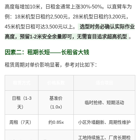
高度每增加10米，日租金通常上涨30%-50%。以直臂车为
例：18米机型日租约2,500元，28米机型日租约3,200元，
45米机型日租可达3,500元以上。
选型时务必确认实际作业
高度，预留1-2米安全余量即可，无需盲目追求超高机型
。
因素二：租期长短——长租省大钱
租赁周期对单价影响显著，参考对比如下：
租赁方式
价格系数
适合项目
日租（1-3
基准价
临时抢修、短期活动
天）
（1.0x）
周租（7天）
约0.85x
小区外墙翻新、周期性维护
工地持续施工、厂房长期检