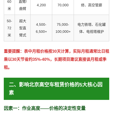
60
直臂/
4,200
70,000
修、高空管廊
米
曲臂
50-
超大
4,500-
75,000-
电力铁塔、石化罐
72
型直
6,500+
100,000+
体、电视塔维护
米
臂式
重要提醒：表中月租价格按30天计算，实际月租通常比日租
乘以30天节省约35%-40%，长期项目建议直接谈月租或季
租。
二、影响北京高空车租赁价格的5大核心因
素
因素一：作业高度——价格的决定性变量