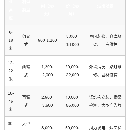
业
机型
间（元/
价（元/
适用场景
高
类型
天）
月）
度
6-
剪叉
8,000-
室内装修、仓库货
18
500-1,200
式
18,000
架、厂房维护
米
12-
曲臂
1,200-
20,000-
外墙清洗、路灯维
22
式
2,000
32,000
修、园林修剪
米
18-
直臂
2,500-
40,000-
钢结构安装、桥梁
45
式
3,500
55,000
检测、大型广告牌
米
30-
大型
3,000-
50,000-
风力发电、烟囱检